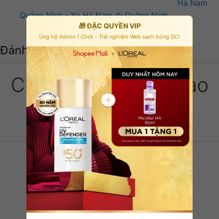
Hà Nam
Quảng Ninh - Xe Hà Nam đi Quảng Ninh
🎁 ĐẶC QUYỀN VIP
Ủng hộ Admin 1 Click - Trải nghiệm Web sạch bóng QC!
Đánh giá của khách hàng
Chưa có đánh giá nào
Viết đánh giá
5 sao
0
4 sao
0
3 sao
0
2 sao
0
1 sao
0