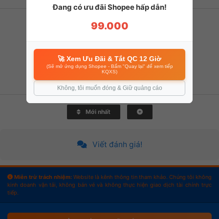
Đang có ưu đãi Shopee hấp dẫn!
Nhân viên phục vụ
0%
99.000
Chất lượng phương tiện
0%
Độ an toàn
0%
🚀 Xem Ưu Đãi & Tắt QC 12 Giờ
Nội thất và vệ sinh
0%
(Sẽ mở ứng dụng Shopee - Bấm "Quay lại" để xem tiếp
KQXS)
Thông tin chính xác
0%
Không, tôi muốn đóng & Giữ quảng cáo
Mới nhất
Viết đánh giá!
Miễn trừ trách nhiệm:
Website là kênh thông tin tham khảo. Chúng tôi không
kinh doanh vận tải, không bán vé và không thực hiện giao dịch tài chính trực
tiếp.