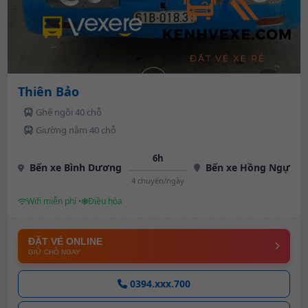
Thiên Bảo
Ghế ngồi 40 chỗ
Giường nằm 40 chỗ
6h
Bến xe Bình Dương
Bến xe Hồng Ngự
4 chuyến/ngày
Wifi miễn phí •
Điều hòa
ĐẶT VÉ ONLINE
GIỮ CHỖ NGAY
0394.xxx.700