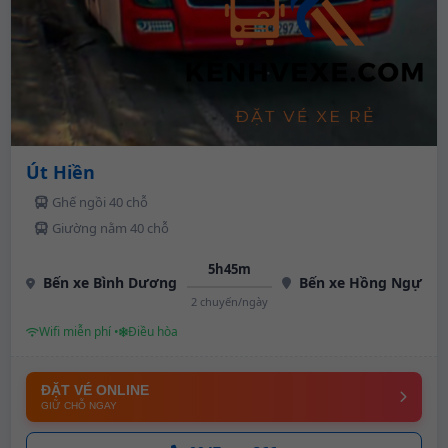
Út Hiền
Ghế ngồi 40 chỗ
Giường nằm 40 chỗ
5h45m
Bến xe Bình Dương
Bến xe Hồng Ngự
2 chuyến/ngày
Wifi miễn phí •
Điều hòa
ĐẶT VÉ ONLINE
GIỮ CHỖ NGAY