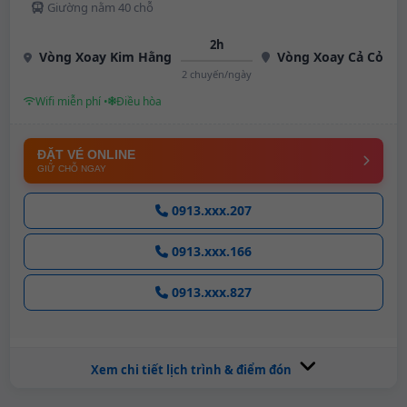
Giường nằm 40 chỗ
2h
Vòng Xoay Kim Hằng
Vòng Xoay Cả Cỏ
2 chuyến/ngày
Wifi miễn phí •
Điều hòa
ĐẶT VÉ ONLINE
GIỮ CHỖ NGAY
0913.xxx.207
0913.xxx.166
0913.xxx.827
Xem chi tiết lịch trình & điểm đón