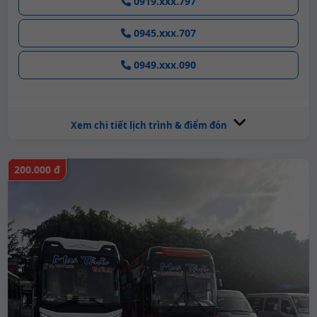
0919.xxx.797
0945.xxx.707
0949.xxx.090
Xem chi tiết lịch trình & điểm đón
200.000 đ