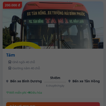
200.000 đ
Tám
Ghế ngồi 40 chỗ
Giường nằm 40 chỗ
5h45m
Bến xe Bình Dương
Bến xe Tân Hồng
6 chuyến/ngày
Wifi miễn phí •
Điều hòa