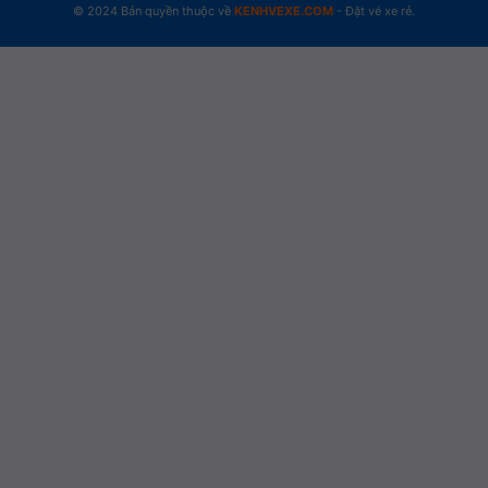
© 2024 Bản quyền thuộc về
KENHVEXE.COM
- Đặt vé xe rẻ.