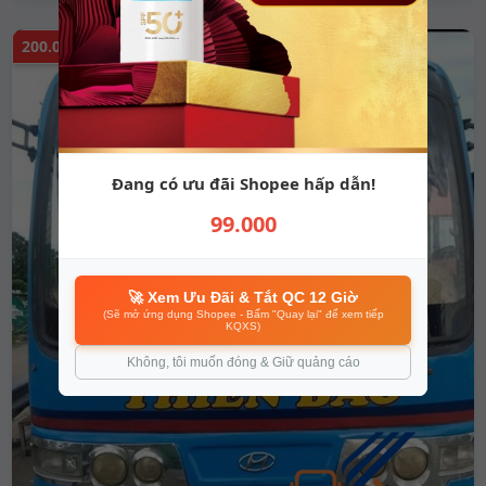
200.000 đ
Đang có ưu đãi Shopee hấp dẫn!
99.000
🚀 Xem Ưu Đãi & Tắt QC 12 Giờ
(Sẽ mở ứng dụng Shopee - Bấm "Quay lại" để xem tiếp
KQXS)
Không, tôi muốn đóng & Giữ quảng cáo