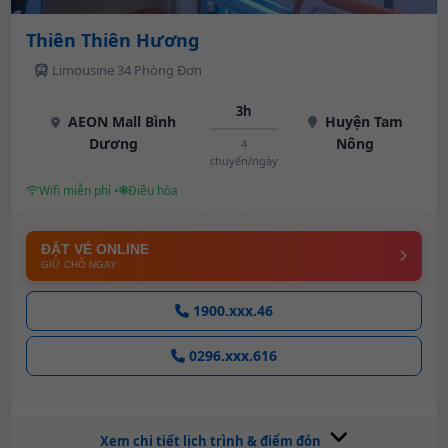
Thiên Thiên Hương
Limousine 34 Phòng Đơn
3h
AEON Mall Bình
Huyện Tam
Dương
Nông
4
chuyến/ngày
Wifi miễn phí •
Điều hòa
ĐẶT VÉ ONLINE
GIỮ CHỖ NGAY
1900.xxx.46
0296.xxx.616
Xem chi tiết lịch trình & điểm đón