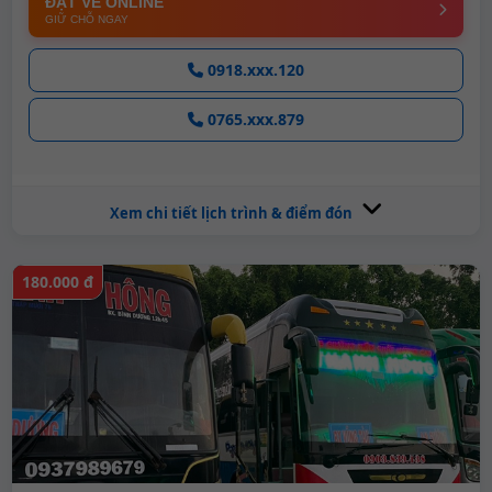
ĐẶT VÉ ONLINE
GIỮ CHỖ NGAY
0918.xxx.120
0765.xxx.879
Xem chi tiết lịch trình & điểm đón
180.000 đ