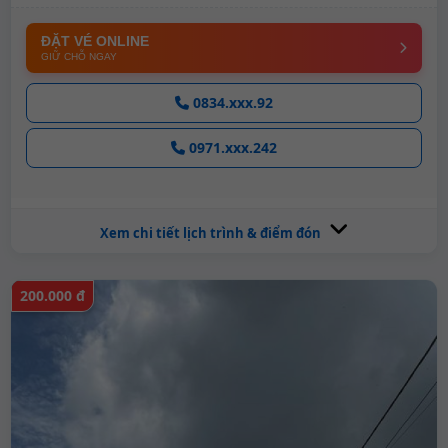
ĐẶT VÉ ONLINE
GIỮ CHỖ NGAY
0834.xxx.92
0971.xxx.242
Xem chi tiết lịch trình & điểm đón
200.000 đ