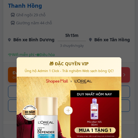
Thanh Hồng
Ghế ngồi 29 chỗ
Giường nằm 44 chỗ
5h15m
Bến xe Bình Dương
Bến xe Tân Hồng
3 chuyến/ngày
Wifi miễn phí •
Điều hòa
🎁 ĐẶC QUYỀN VIP
Ủng hộ Admin 1 Click - Trải nghiệm Web sạch bóng QC!
ĐẶT VÉ ONLINE
GIỮ CHỖ NGAY
0937.xxx.679
0902.xxx.867
Xem chi tiết lịch trình & điểm đón