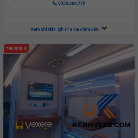
0338.xxx.779
Xem chi tiết lịch trình & điểm đón
250.000 đ