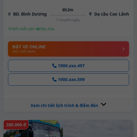
6h2m
BD. Bình Dương
Dạ cầu Cao Lãnh
7 chuyến/ngày
Wifi miễn phí •
Điều hòa
ĐẶT VÉ ONLINE
GIỮ CHỖ NGAY
1900.xxx.497
1900.xxx.599
Xem chi tiết lịch trình & điểm đón
280.000 đ