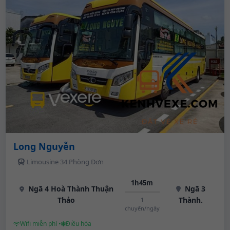
Long Nguyễn
Limousine 34 Phòng Đơn
1h45m
Ngã 4 Hoà Thành Thuận
Ngã 3
Thảo
Thành.
1
chuyến/ngày
Wifi miễn phí •
Điều hòa