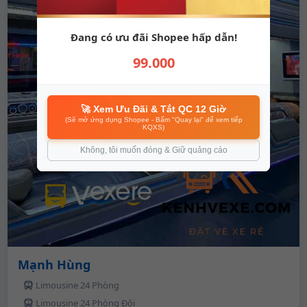
Đang có ưu đãi Shopee hấp dẫn!
99.000
🚀 Xem Ưu Đãi & Tắt QC 12 Giờ
(Sẽ mở ứng dụng Shopee - Bấm "Quay lại" để xem tiếp
KQXS)
Không, tôi muốn đóng & Giữ quảng cáo
Mạnh Hùng
Limousine 24 Phòng
Limousine 24 Phòng Đôi