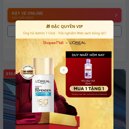
ĐẶT VÉ ONLINE
GIỮ CHỖ NGAY
🎁 ĐẶC QUYỀN VIP
Ủng hộ Admin 1 Click - Trải nghiệm Web sạch bóng QC!
Xem chi tiết lịch trình & điểm đón
310.000 đ