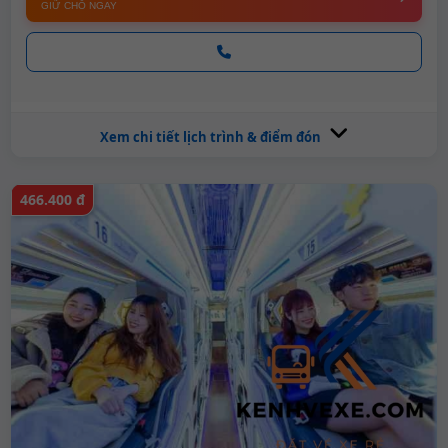
GIỮ CHỖ NGAY
Xem chi tiết lịch trình & điểm đón
466.400 đ