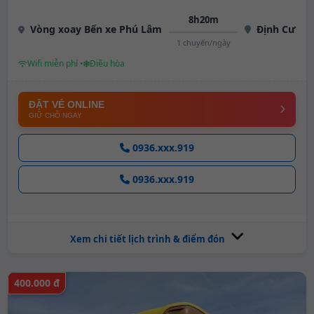
8h20m
Vòng xoay Bến xe Phú Lâm
Định Cư
1 chuyến/ngày
Wifi miễn phí •
Điều hòa
ĐẶT VÉ ONLINE
GIỮ CHỖ NGAY
0936.xxx.919
0936.xxx.919
Xem chi tiết lịch trình & điểm đón
400.000 đ