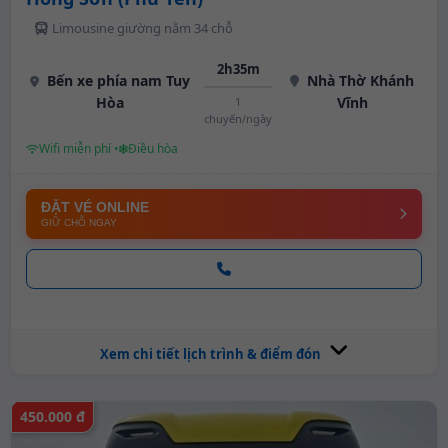
Limousine giường nằm 34 chỗ
2h35m
Bến xe phía nam Tuy
Nhà Thờ Khánh
Hòa
Vĩnh
1
chuyến/ngày
Wifi miễn phí •
Điều hòa
ĐẶT VÉ ONLINE
GIỮ CHỖ NGAY
Xem chi tiết lịch trình & điểm đón
450.000 đ