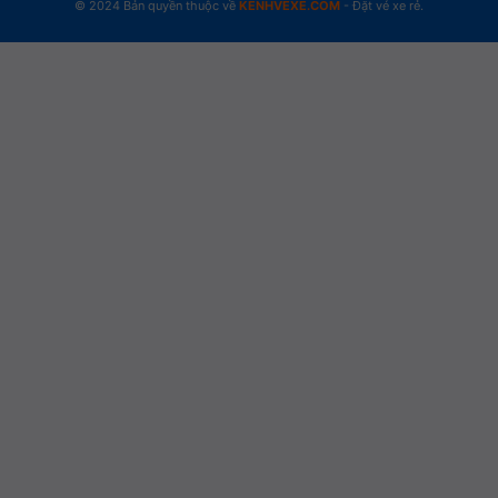
© 2024 Bản quyền thuộc về
KENHVEXE.COM
- Đặt vé xe rẻ.