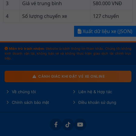
3
Giá vé trung bình
580.000 VNĐ
4
Số lượng chuyến xe
127 chuyến
Xuất dữ liệu xe (JSON)
Miễn trừ trách nhiệm:
Website là kênh thông tin tham khảo. Chúng tôi không
kinh doanh vận tải, không bán vé và không thực hiện giao dịch tài chính trực
tiếp.
CẢNH GIÁC KHI ĐẶT VÉ XE ONLINE
Về chúng tôi
Liên hệ & Hợp tác
Chính sách bảo mật
Điều khoản sử dụng