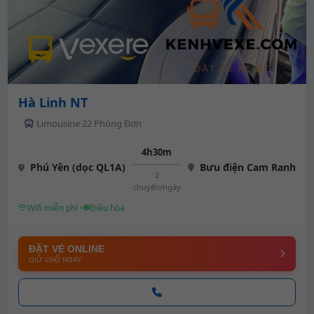
Hà Linh NT
Limousine 22 Phòng Đơn
4h30m
Phú Yên (dọc QL1A)
Bưu điện Cam Ranh
2
chuyến/ngày
Wifi miễn phí •
Điều hòa
ĐẶT VÉ ONLINE
GIỮ CHỖ NGAY