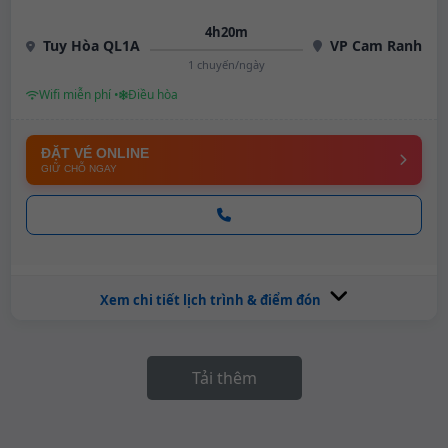
4h20m
Tuy Hòa QL1A
VP Cam Ranh
1 chuyến/ngày
Wifi miễn phí •
Điều hòa
ĐẶT VÉ ONLINE
GIỮ CHỖ NGAY
Xem chi tiết lịch trình & điểm đón
Tải thêm