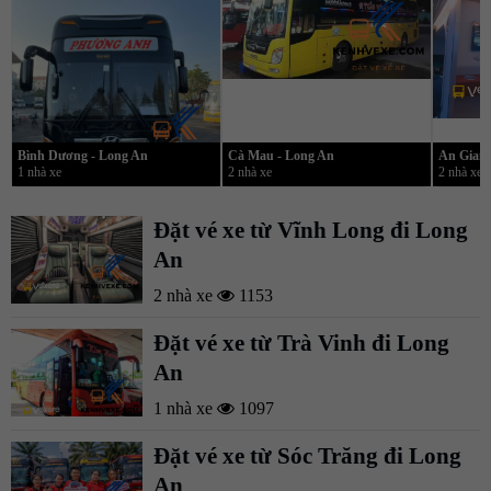
Bình Dương - Long An
Cà Mau - Long An
An Giang
1 nhà xe
2 nhà xe
2 nhà xe
Đặt vé xe từ Vĩnh Long đi Long
An
2 nhà xe
1153
Đặt vé xe từ Trà Vinh đi Long
An
1 nhà xe
1097
Đặt vé xe từ Sóc Trăng đi Long
An