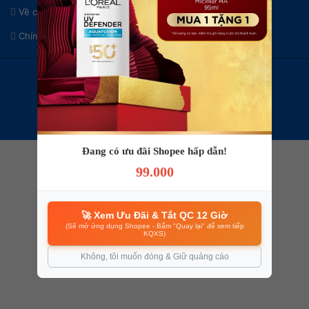
Về chúng tôi
Liên hệ & Hợp tác
Chính sách bảo mật
Điều khoản sử dụng
© 2024 Bản quyền thuộc về
KENHVEXE.COM
- Đặt vé xe rẻ.
Đang có ưu đãi Shopee hấp dẫn!
99.000
🚀 Xem Ưu Đãi & Tắt QC 12 Giờ
(Sẽ mở ứng dụng Shopee - Bấm "Quay lại" để xem tiếp
KQXS)
Không, tôi muốn đóng & Giữ quảng cáo