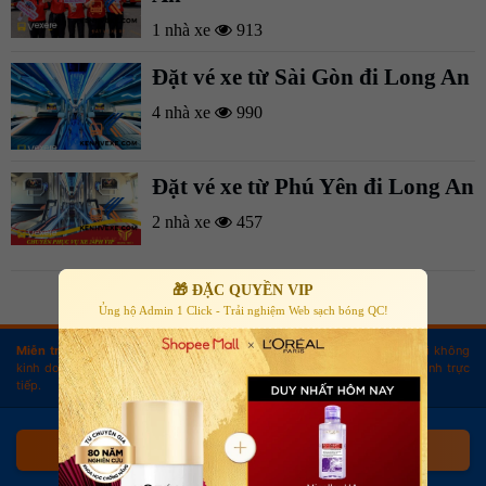
1 nhà xe
913
Đặt vé xe từ Sài Gòn đi Long An
4 nhà xe
990
Đặt vé xe từ Phú Yên đi Long An
2 nhà xe
457
🎁 ĐẶC QUYỀN VIP
Tải thêm
Ủng hộ Admin 1 Click - Trải nghiệm Web sạch bóng QC!
Miễn trừ trách nhiệm:
Website là kênh thông tin tham khảo. Chúng tôi không
kinh doanh vận tải, không bán vé và không thực hiện giao dịch tài chính trực
tiếp.
CẢNH GIÁC KHI ĐẶT VÉ XE ONLINE