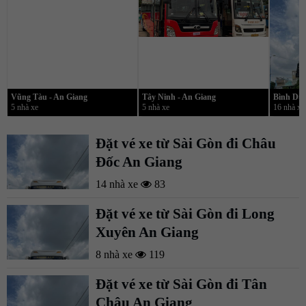
Vũng Tàu - An Giang
Tây Ninh - An Giang
Bình Dươ
5 nhà xe
5 nhà xe
16 nhà xe
Đặt vé xe từ Sài Gòn đi Châu
Đốc An Giang
14 nhà xe
83
Đặt vé xe từ Sài Gòn đi Long
Xuyên An Giang
8 nhà xe
119
Đặt vé xe từ Sài Gòn đi Tân
Châu An Giang