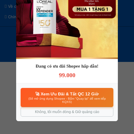
Về chúng tôi
Liên hệ & Hợp tác
Chính sách bảo mật
Điều khoản sử dụng
© 2024 Bản quyền thuộc về
KENHVEXE.COM
- Đặt vé xe rẻ.
Đang có ưu đãi Shopee hấp dẫn!
99.000
🚀 Xem Ưu Đãi & Tắt QC 12 Giờ
(Sẽ mở ứng dụng Shopee - Bấm "Quay lại" để xem tiếp
KQXS)
Không, tôi muốn đóng & Giữ quảng cáo